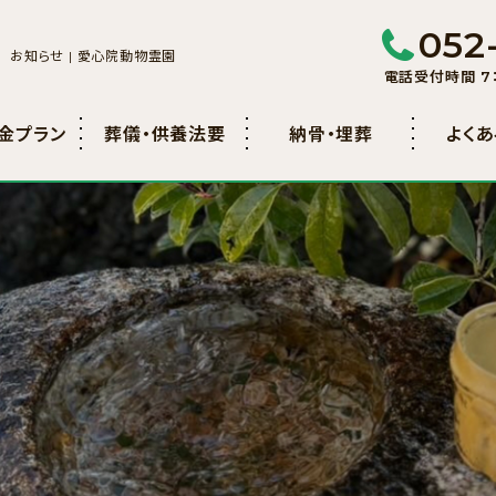
052
お知らせ | 愛心院動物霊園
電話受付時間 7：
金プラン
葬儀・供養法要
納骨・埋葬
よく