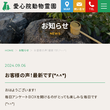
MAP
問い合せ
TEL
お知らせ
NEWS
HOME
＞
お知らせ
＞
お客様の声！最新です(*^^*)
2024.09.06
お客様の声！最新です(*^^*)
おはようございます！
毎日アンケートBOXを開けるのがとっても楽しみな毎日です
(*^^*)