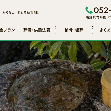
052
お知らせ | 愛心院動物霊園
電話受付時間 7：
金プラン
葬儀・供養法要
納骨・埋葬
よく